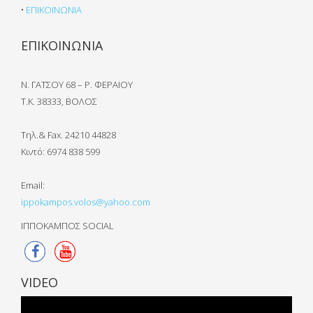
•
ΕΠΙΚΟΙΝΩΝΙΑ
ΕΠΙΚΟΙΝΩΝΙΑ
Ν. ΓΑΤΣΟΥ 68 – Ρ. ΦΕΡΑΙΟΥ
Τ.Κ. 38333, ΒΟΛΟΣ
Τηλ.& Fax. 24210 44828
Κιντό:
6974 838 599
Email:
ippokampos.volos@yahoo.com
ΙΠΠΟΚΑΜΠΟΣ SOCIAL
VIDEO