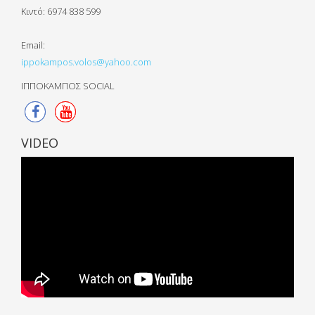
Κιντό:
6974 838 599
Email:
ippokampos.volos@yahoo.com
ΙΠΠΟΚΑΜΠΟΣ SOCIAL
VIDEO